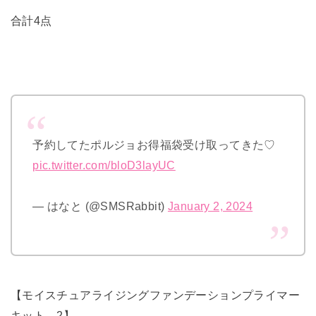
合計4点
予約してたポルジョお得福袋受け取ってきた♡
pic.twitter.com/bloD3layUC
— はなと (@SMSRabbit)
January 2, 2024
【モイスチュアライジングファンデーションプライマー
キット 2】