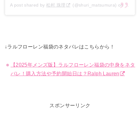
A post shared by
松村 珠理
(@shuri_matsumura) on
Jan 17
↓ラルフローレン福袋のネタバレはこちらから！
【2025年メンズ版】ラルフローレン福袋の中身をネタ
バレ！購入方法や予約開始日は？Ralph Lauren
スポンサーリンク