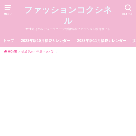
ファッションコクシネ
MENU
SEARCH
ル
女性向けのレディースコーデや福袋等ファッション総合サイト
トップ
2023年版10月福袋カレンダー
2023年版11月福袋カレンダー
HOME
福袋予約・中身ネタバレ