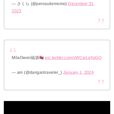
— さくら (@perosukemomo)
December 31,
2023
MilaOwen福袋
pic.twitter.com/vWCwLg3gGO
— am (@dangantraveler_)
January 1, 2024