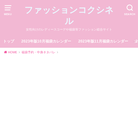
ファッションコクシネ
MENU
SEARCH
ル
女性向けのレディースコーデや福袋等ファッション総合サイト
トップ
2023年版10月福袋カレンダー
2023年版11月福袋カレンダー
HOME
福袋予約・中身ネタバレ