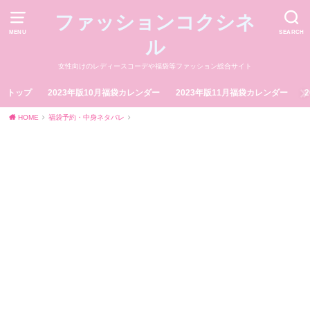
ファッションコクシネ
MENU
SEARCH
ル
女性向けのレディースコーデや福袋等ファッション総合サイト
トップ
2023年版10月福袋カレンダー
2023年版11月福袋カレンダー
HOME
福袋予約・中身ネタバレ