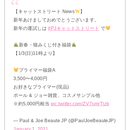
【キャットストリート News
】
新年あけましておめでとうございます。
新年の運試しは
#PJキャットストリート
で
新春・猫みくじ付き福袋
【1/3(日)11時より】
プライマー福袋A
3,500〜4,000円
お好きなプライマー(現品)
ポール & ジョー雑貨、コスメサンプル他
※約5,000円相当
pic.twitter.com/ZV7smrTlzb
— Paul & Joe Beaute JP (@PaulJoeBeauteJP)
January 1, 2021