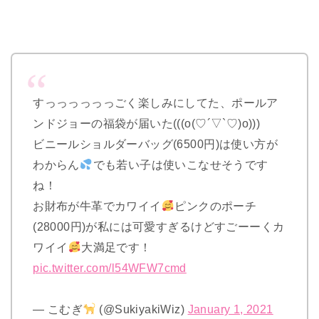
すっっっっっっごく楽しみにしてた、ポールア
ンドジョーの福袋が届いた(((o(♡´▽`♡)o)))
ビニールショルダーバッグ(6500円)は使い方が
わからん
でも若い子は使いこなせそうです
ね！
お財布が牛革でカワイイ
ピンクのポーチ
(28000円)が私には可愛すぎるけどすごーーくカ
ワイイ
大満足です！
pic.twitter.com/l54WFW7cmd
— こむぎ
(@SukiyakiWiz)
January 1, 2021