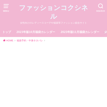
ファッションコクシネ
MENU
SEARCH
ル
女性向けのレディースコーデや福袋等ファッション総合サイト
トップ
2023年版10月福袋カレンダー
2023年版11月福袋カレンダー
HOME
福袋予約・中身ネタバレ