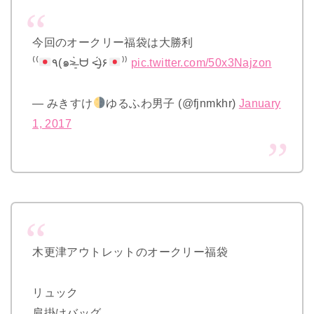
今回のオークリー福袋は大勝利
⁽⁽
٩(๑˃̶͈̀ ᗨ ˂̶͈́)۶
⁾⁾
pic.twitter.com/50x3Najzon
— みきすけ
ゆるふわ男子 (@fjnmkhr)
January
1, 2017
木更津アウトレットのオークリー福袋
リュック
肩掛けバッグ