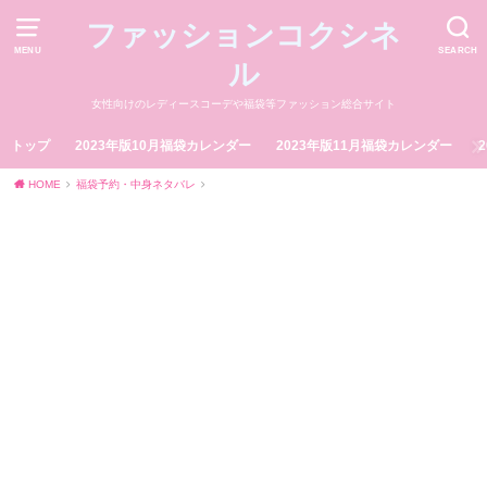
ファッションコクシネ
MENU
SEARCH
ル
女性向けのレディースコーデや福袋等ファッション総合サイト
トップ
2023年版10月福袋カレンダー
2023年版11月福袋カレンダー
HOME
福袋予約・中身ネタバレ