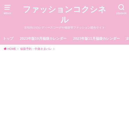
ファッションコクシネ
MENU
SEARCH
ル
女性向けのレディースコーデや福袋等ファッション総合サイト
トップ
2023年版10月福袋カレンダー
2023年版11月福袋カレンダー
HOME
福袋予約・中身ネタバレ