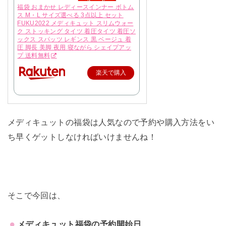
福袋 おまかせ レディースインナー ボトム
ス M・L サイズ選べる 3点以上 セット
FUKU2022 メディキュット スリムウォー
ク ストッキング タイツ 着圧タイツ 着圧ソ
ックス スパッツ レギンス 黒 ベージュ 着
圧 脚長 美脚 夜用 寝ながら シェイプアッ
プ 送料無料
楽天で購入
メディキュットの福袋は人気なので予約や購入方法をい
ち早くゲットしなければいけませんね！
そこで今回は、
メディキュット福袋の予約開始日