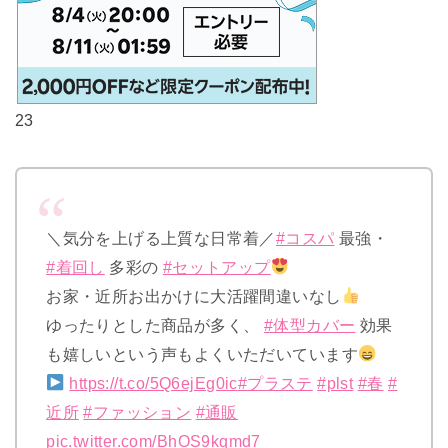
23
＼気分を上げる上質な日常着／
#コスパ
最強・
#着回し
多彩の
#セットアップ
お家・近所お出かけに大活躍間違いなし
ゆったりとした商品が多く、
#体型カバー
効果
も嬉しいという声もよくいただいています
https://t.co/5Q6ejEg0ic
#プラステ
#plst
#春
#
近所
#ファッション
#通販
pic.twitter.com/BhOS9kqmd7