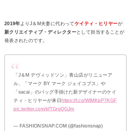
2019年
よりJ＆M夫妻に代わって
ケイティ・ヒリヤー
が
新クリエイティブ・ディレクター
として担当することが
発表されたのです。
「J＆M デヴィッドソン」青山店がリニューア
ル、「マーク BY マーク ジェイコブス」や
「sacai」のバッグ手掛けた新デザイナーのケイ
ティ・ヒリヤーが来日
https://t.co/WIMKpP7KGF
pic.twitter.com/kfTGrgQGJm
— FASHIONSNAP.COM (@fashionsnap)