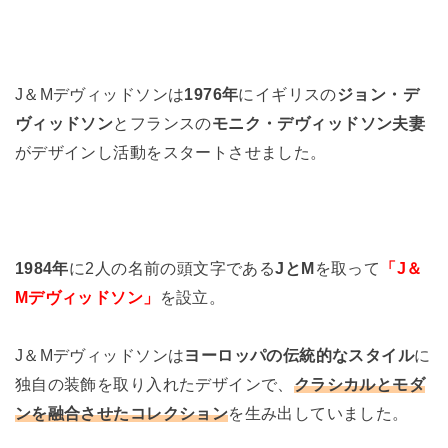
J＆Mデヴィッドソンは
1976年
にイギリスの
ジョン・デ
ヴィッドソン
とフランスの
モニク・デヴィッドソン夫妻
がデザインし活動をスタートさせました。
1984年
に2人の名前の頭文字である
JとM
を取って
「J＆
Mデヴィッドソン」
を設立。
J＆Mデヴィッドソンは
ヨーロッパの伝統的なスタイル
に
独自の装飾を取り入れたデザインで、
クラシカルとモダ
ンを融合させたコレクション
を生み出していました。