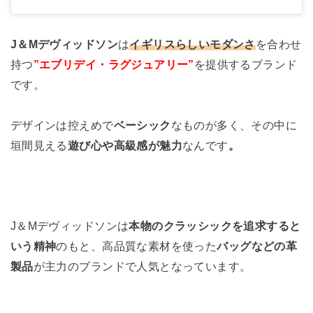
J＆Mデヴィッドソン
は
イギリスらしいモダンさ
を合わせ
持つ
”エブリデイ・ラグジュアリー”
を提供するブランド
です。
デザインは控えめで
ベーシック
なものが多く、その中に
垣間見える
遊び心や高級感が魅力
なんです
。
J＆Mデヴィッドソンは
本物のクラッシックを追求すると
いう精神
のもと、高品質な素材を使った
バッグなどの革
製品
が主力のブランドで人気となっています。