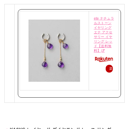
ete ナチュラ
ルストーン
イヤリング
エテ アクセ
サリー イヤ
リング レッ
ド【送料無
料】
楽
天
で
購
入