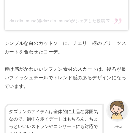
dazzlin_muse(@dazzlin_muse)がシェアした投稿
–
2020年 8月月25日午前6時26分PDT
シンプルな白のカットソーに、
チェリー柄のプリーツス
カートを合わせたコーデ。
透け感がかわいいシフォン素材のスカートは、
後ろが長
いフィッシュテールでトレンド感のあるデザインになっ
て
います。
ダズリンのアイテムは全体的に上品な雰囲気
なので、街中を歩くデートはもちろん、
ちょ
っといいレストランやコンサートにも対応で
マチコ