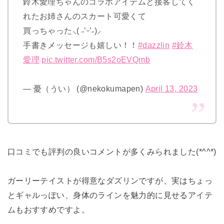
鈴木愛理ちゃんのコラボアイテムと接客してく
れたお姉さんのスカート可愛くて
買っちゃった⸜( ˶’ᵕ’˶)⸝
手書きメッセージも嬉しい！！
#dazzlin
#鈴木
愛理
pic.twitter.com/B5s2oEVQmb
— 憂（うい） (@nekokumapen)
April 13, 2023
口コミでも評判の良いコメントが多くみられました(*^^*)
ガーリーテイストが得意なダズリンですが、
実はちょっ
とギャルっぽい、
身体のラインを魅力的に見せるアイテ
ムもおすすめですよ。