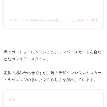
dazzlin_muse(@dazzlin_muse)がシェアした投稿
–
2020年 5月月6日午前2時55分PDT
黒のカットソーにベージュのジャンパースカートを合わ
せたカジュ
アルスタイル。
定番の組み合わせですが、
肩のデザインや長めのスカー
ト丈がエッジのきいた女性らしさを演
出しています。