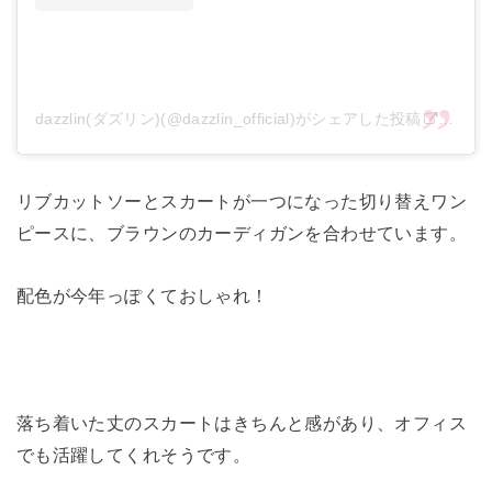
dazzlin(ダズリン)(@dazzlin_official)がシェアした投稿
–
20
リブカットソーとスカートが一つになった切り替えワン
ピースに、
ブラウンのカーディガンを合わせています。
配色が今年っぽくておしゃれ！
落ち着いた丈のスカートはきちんと感があり、
オフィス
でも活躍してくれそうです。