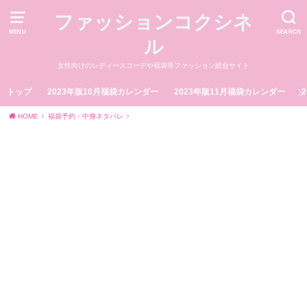
ファッションコクシネ
MENU
SEARCH
ル
女性向けのレディースコーデや福袋等ファッション総合サイト
トップ
2023年版10月福袋カレンダー
2023年版11月福袋カレンダー
HOME
福袋予約・中身ネタバレ