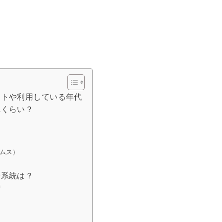
ゲットや利用している年代
れくらい？
ームス）
や系統は？
ジ