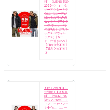
料】《MENS 福袋
2025年》 ミリタ
リーアウターを中
心に、1コーデが
組めるお得な5点
セット！（アウタ
ー/スウェット/そ
の他3点 ）(アビレ
ックス アヴィレ
ックス)【カー
ド・代引きのみ】
【日時指定不可】
【返品交換不可】
予約｜AVIREX 公
式通販 | 【送料無
料】《WOMENS
福袋 2025年》 ミ
リタリーアウター
を中心に、1コー