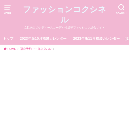
ファッションコクシネ
MENU
SEARCH
ル
女性向けのレディースコーデや福袋等ファッション総合サイト
トップ
2023年版10月福袋カレンダー
2023年版11月福袋カレンダー
HOME
福袋予約・中身ネタバレ