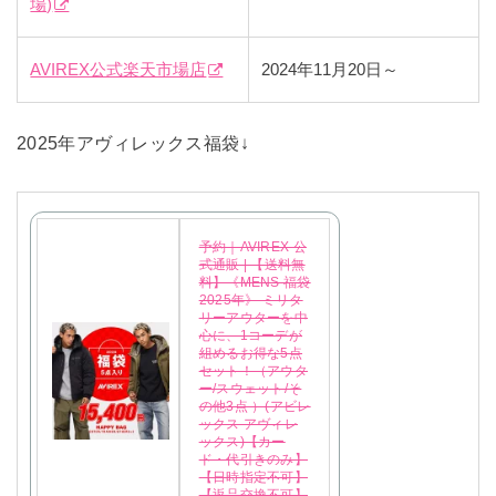
場)
AVIREX公式楽天市場店
2024年11月20日～
2025年アヴィレックス福袋↓
予約｜AVIREX 公
式通販 | 【送料無
料】《MENS 福袋
2025年》 ミリタ
リーアウターを中
心に、1コーデが
組めるお得な5点
セット！（アウタ
ー/スウェット/そ
の他3点 ）(アビレ
ックス アヴィレ
ックス)【カー
ド・代引きのみ】
【日時指定不可】
【返品交換不可】