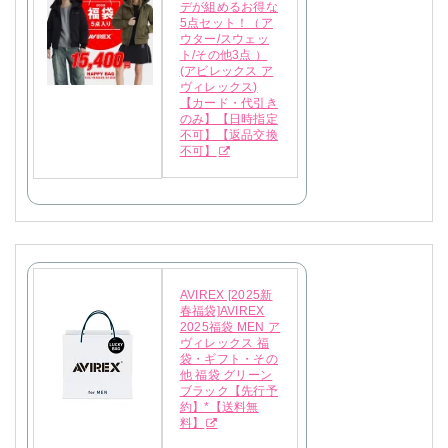
デが組めるお得な
5点セット！（ア
ウター/スウェッ
ト/その他3点 ）
(アビレックス ア
ヴィレックス)
【カード・代引き
のみ】【日時指定
不可】【返品交換
不可】
AVIREX [2025新
春福袋]AVIREX
2025福袋 MEN ア
ヴィレックス 福
袋・ギフト・その
他 福袋 グリーン
ブラック【先行予
約】*【送料無
料】