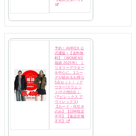
予約｜AVIREX 公
式通販 | 【送料無
料】《WOMENS
福袋 2025年》 ミ
リタリーアウター
を中心に、1コー
デが組めるお得な
5点セット！（ア
ウター/スウェッ
ト/その他3点 ）
(アビレックス ア
ヴィレックス)
【カード・代引き
のみ】【日時指定
不可】【返品交換
不可】