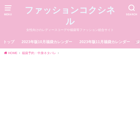
ファッションコクシネ
MENU
SEARCH
ル
女性向けのレディースコーデや福袋等ファッション総合サイト
トップ
2023年版10月福袋カレンダー
2023年版11月福袋カレンダー
HOME
福袋予約・中身ネタバレ