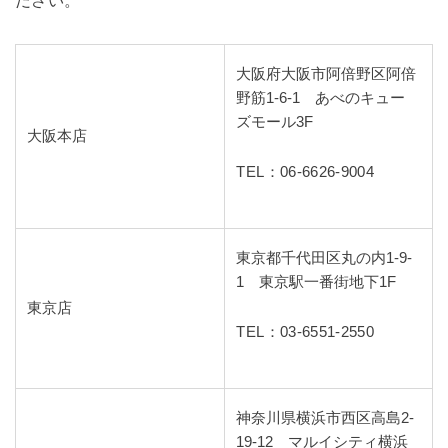
ださい。
大阪府大阪市阿倍野区阿倍
野筋1-6-1 あべのキュー
ズモール3F
大阪本店
TEL：06-6626-9004
東京都千代田区丸の内1-9-
1 東京駅一番街地下1F
東京店
TEL：03-6551-2550
神奈川県横浜市西区高島2-
19-12 マルイシティ横浜