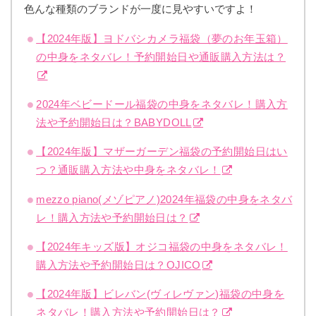
色んな種類のブランドが一度に見やすいですよ！
【2024年版】ヨドバシカメラ福袋（夢のお年玉箱）
の中身をネタバレ！予約開始日や通販購入方法は？
2024年ベビードール福袋の中身をネタバレ！購入方
法や予約開始日は？BABYDOLL
【2024年版】マザーガーデン福袋の予約開始日はい
つ？通販購入方法や中身をネタバレ！
mezzo piano(メゾピアノ)2024年福袋の中身をネタバ
レ！購入方法や予約開始日は？
【2024年キッズ版】オジコ福袋の中身をネタバレ！
購入方法や予約開始日は？OJICO
【2024年版】ビレバン(ヴィレヴァン)福袋の中身を
ネタバレ！購入方法や予約開始日は？