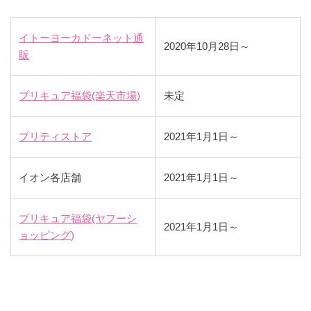
イトーヨーカドーネット通
2020年10月28日～
販
プリキュア福袋(楽天市場)
未定
プリティストア
2021年1月1日～
イオン各店舗
2021年1月1日～
プリキュア福袋(ヤフーシ
2021年1月1日～
ョッピング)