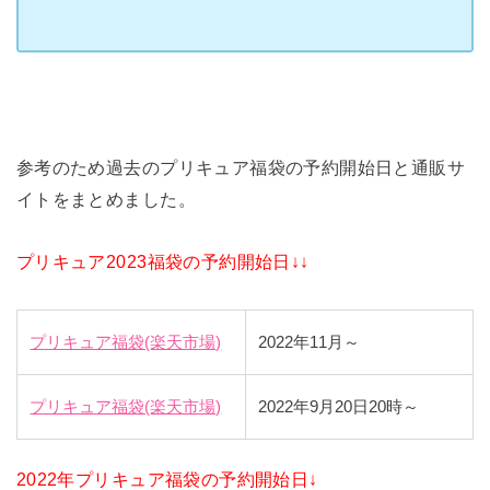
参考のため過去のプリキュア福袋の予約開始日と通販サ
イトをまとめました。
プリキュア2023福袋の予約開始日↓↓
プリキュア福袋(楽天市場)
2022年11月～
プリキュア福袋(楽天市場)
2022年9月20日20時～
2022年プリキュア福袋の予約開始日↓