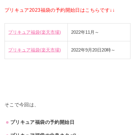
プリキュア2023福袋の予約開始日はこちらです↓↓
プリキュア福袋(楽天市場)
2022年11月～
プリキュア福袋(楽天市場)
2022年9月20日20時～
そこで今回は、
プリキュア福袋の予約開始日