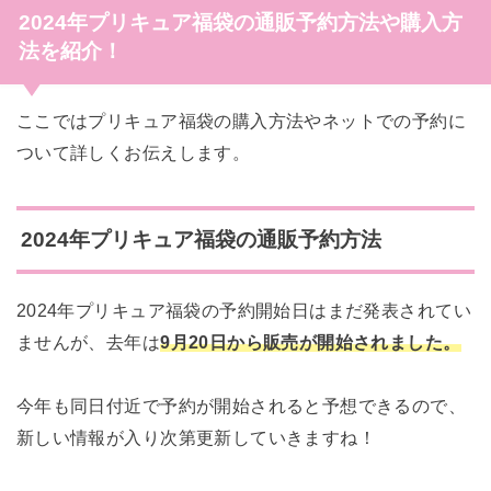
2024年プリキュア福袋の通販予約方法や購入方
法を紹介！
ここではプリキュア福袋の購入方法やネットでの予約に
ついて詳しくお伝えします。
2024年プリキュア福袋の通販予約方法
2024年プリキュア福袋の予約開始日はまだ発表されてい
ませんが、去年は
9月20日から販売が開始されました。
今年も同日付近で予約が開始されると予想できるので、
新しい情報が入り次第更新していきますね！