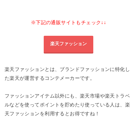
※下記の通販サイトもチェック↓↓
楽天ファッション
楽天ファッションとは、ブランドファッションに特化し
た楽天が運営するコンテメーカーです。
ファッションアイテム以外にも、楽天市場や楽天トラベ
ルなどを使ってポイントを貯めたり使っている人は、楽
天ファッションを利用するとお得ですね！