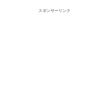
スポンサーリンク