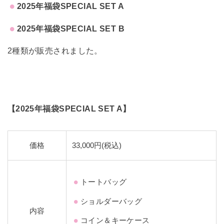
2025年福袋SPECIAL SET A
2025年福袋SPECIAL SET B
2種類が販売されました。
【2025年福袋SPECIAL SET A】
価格
33,000円(税込)
トートバッグ
ショルダーバッグ
内容
コイン＆キーケース