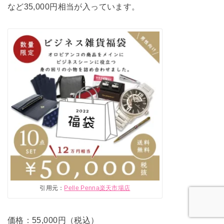
など35,000円相当が入っています。
引用元：
Pelle Penna楽天市場店
価格：55,000円（税込）