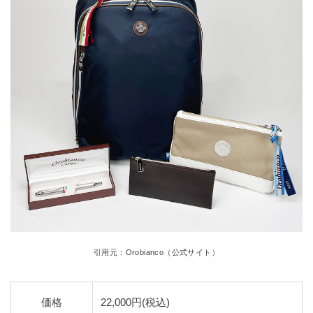
引用元：Orobianco（公式サイト）
価格
22,000円(税込)