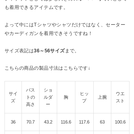
も着用できるアイテムです。
よって中にはTシャツやシャツだけではなく、セーター
やカーディガンを着用できそうですね！
サイズ表記は
36～56サイズ
まで。
こちらの商品の製品寸法はこちらです↓
バス
ショ
サイ
ヒッ
ウエ
トの
ルダ
胸
上腕
ズ
プ
スト
高さ
ー
36
70.7
43.2
116.6
117.6
63
100.6