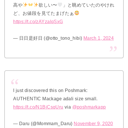
高や
欲しい〜
」と眺めていたのやけれ
ど、お値段を見てたまげたぁ
https://t.co/zAYzalqSxG
— 日日是好日 (@otto_tono_hibi)
March 1, 2024
I just discovered this on Poshmark:
AUTHENTIC Mackage adali size small.
https://t.co/N1BjCsqUru
via
@poshmarkapp
— Daru (@Mommam_Daru)
November 9, 2020