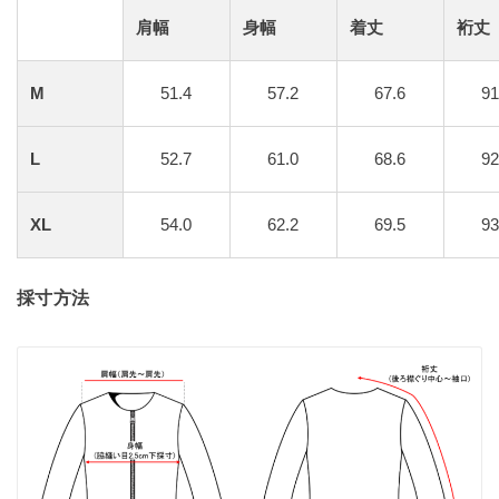
肩幅
身幅
着丈
裄丈
M
51.4
57.2
67.6
91
L
52.7
61.0
68.6
92
XL
54.0
62.2
69.5
93
採寸方法