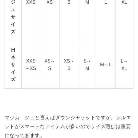
ジ
XXS
XS
S
M
L
XL
ュ
サ
イ
ズ
日
本
XXS
XS～
XS～
S～
L～
サ
M～L
～XS
S
S
M
XL
イ
ズ
マッカ―ジュと言えばダウンジャケットですが、シルエ
ットがスマートなアイテムが多いのでサイズ選びは重要
になってきます。