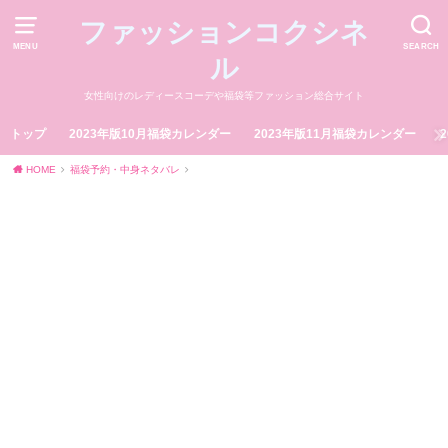
ファッションコクシネ
MENU
SEARCH
ル
女性向けのレディースコーデや福袋等ファッション総合サイト
トップ
2023年版10月福袋カレンダー
2023年版11月福袋カレンダー
HOME
福袋予約・中身ネタバレ