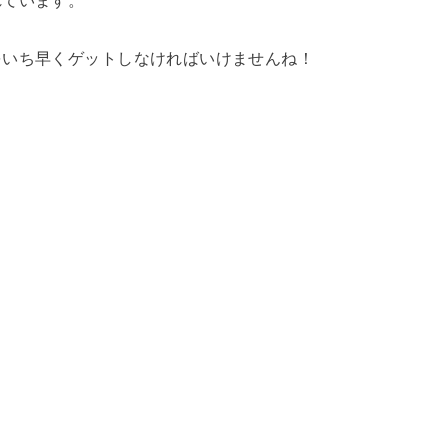
れています。
をいち早くゲットしなければいけませんね！