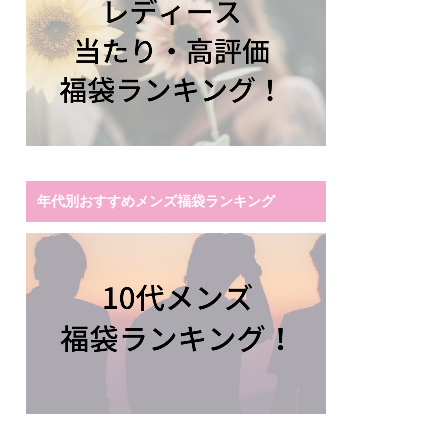
年代別おすすめメンズ福袋ランキング