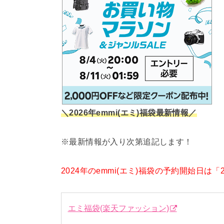
＼2026年emmi(エミ)福袋最新情報／
※最新情報が入り次第追記します！
2024年のemmi(エミ)福袋の予約開始日は「2
エミ福袋(楽天ファッション)