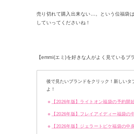
売り切れて購入出来ない…。という位福袋
していってくださいね！
【emmi(エミ)を好きな人がよく見ている
後で見たいブランドをクリック！新しいタ
よ！
【2026年版】ライトオン福袋の予約開始
【2026年版】フレイアイディー福袋の中
【2026年版】ジェラートピケ福袋の中身を