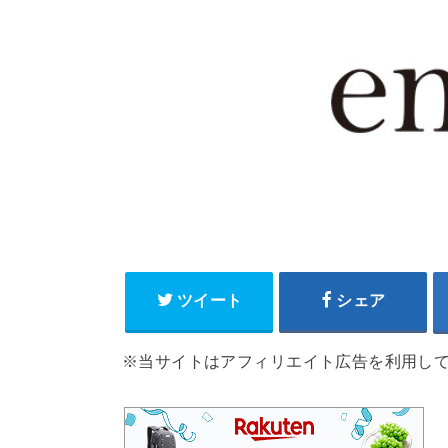
ツイート
シェア
※当サイトはアフィリエイト広告を利用し