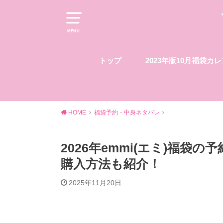
MENU
トップ
2023年版10月福袋カ
HOME
福袋予約・中身ネタバレ
2026年emmi(エミ)福
購入方法も紹介！
2025年11月20日