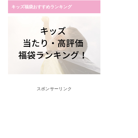
キッズ福袋おすすめランキング
スポンサーリンク