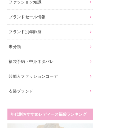
ファッション知識
ブランドセール情報
ブランド別年齢層
未分類
福袋予約・中身ネタバレ
芸能人ファッションコーデ
衣装ブランド
年代別おすすめレディース福袋ランキング