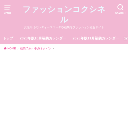
ファッションコクシネ
MENU
SEARCH
ル
女性向けのレディースコーデや福袋等ファッション総合サイト
トップ
2023年版10月福袋カレンダー
2023年版11月福袋カレンダー
HOME
福袋予約・中身ネタバレ