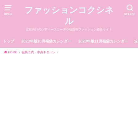
ファッションコクシネ
MENU
SEARCH
ル
女性向けのレディースコーデや福袋等ファッション総合サイト
トップ
2023年版10月福袋カレンダー
2023年版11月福袋カレンダー
HOME
福袋予約・中身ネタバレ