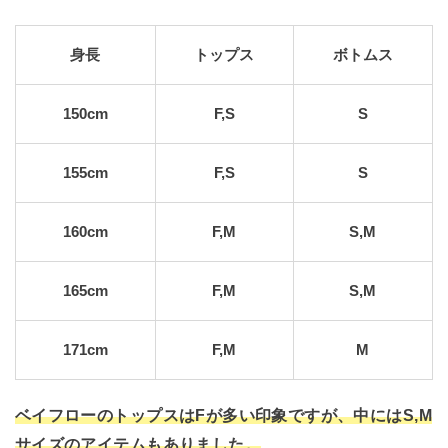
身長
トップス
ボトムス
150cm
F,S
S
155cm
F,S
S
160cm
F,M
S,M
165cm
F,M
S,M
171cm
F,M
M
ベイフローのトップスはFが多い印象ですが、中にはS,M
サイズのアイテムもありました。