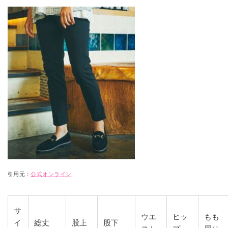
引用元：
公式オンライン
サ
ウエ
ヒッ
もも
イ
総丈
股上
股下