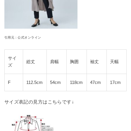
引用元：公式オンライン
サイ
総丈
肩幅
胸囲
袖丈
天幅
ズ
F
112.5cm
54cm
118cm
47cm
17cm
サイズ表記の見方はこちらです↓