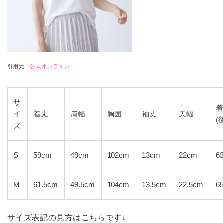
引用元：
公式オンライン
サ
イ
着丈
肩幅
胸囲
袖丈
天幅
(
ズ
S
59cm
49cm
102cm
13cm
22cm
6
M
61.5cm
49.5cm
104cm
13.5cm
22.5cm
6
サイズ表記の見方はこちらです↓