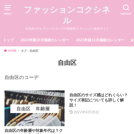
ファッションコクシネ
MENU
SEARCH
ル
女性向けのレディースコーデや福袋等ファッション総合サイト
トップ
2023年版10月福袋カレンダー
2023年版11月福袋カレンダー
HOME
タグ : 自由区
自由区
自由区のコーデ
自由区のサイズ感はどれくらい？
サイズ表記についても詳しく解
説！
2022年8月26日
自由区の年齢層や対象年代は？ク