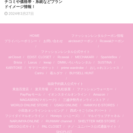
チコミや価格帯・系統などブラン
ドイメージ情報！
2024年3月27日
HOME
ファッションレンタルクーポン情報
プライバシーポリシー
お問い合わせ
airclosetクーポン
Rcawaiiクーポン
ファッションレンタル公式サイト
airCloset
EDIST. CLOSET
Rcawaii
MECHAKARI
SparkleBox
Brista
Laxus
leeap
DMMいろいろレンタル
SUSTINA
KARITOKE
サマリーポケット
prime wardrobe
おしゃれコンシャス
Cariru
着ルダケ
BUYSELL HUNT
福袋予約購入公式サイト
東急百貨店
楽天市場
大丸松坂屋
ファッションウォーカー
PayPayモール
イオンスタイルオンライン
Amazon
MAGASEEK(マガシーク)
三越伊勢丹オンラインストア
WORLD ONLINE STORE
USAGI ONLINE
HANKYU E-STORES
小田急オンラインショッピング
西武･そごうのe.デパート
フジイダイマルオンライン
Honeys（ハニーズ）
マルイウェブチャネル
NARUMIYA ONLINE
RUNWAY channel
SHEL’TTER WEB STORE
WEGO公式サイト
PAL CLOSET
ナノ・ユニバース公式通販サイト
SHOPLIST