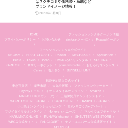
は？クチコミや価格帯・系統など
ブランドイメージ情報！
2023年8月8日
HOME
ファッションレンタルクーポン情報
プライバシーポリシー
お問い合わせ
airclosetクーポン
Rcawaiiクーポン
ファッションレンタル公式サイト
airCloset
EDIST. CLOSET
Rcawaii
MECHAKARI
SparkleBox
Brista
Laxus
leeap
DMMいろいろレンタル
SUSTINA
KARITOKE
サマリーポケット
prime wardrobe
おしゃれコンシャス
Cariru
着ルダケ
BUYSELL HUNT
福袋予約購入公式サイト
東急百貨店
楽天市場
大丸松坂屋
ファッションウォーカー
PayPayモール
イオンスタイルオンライン
Amazon
MAGASEEK(マガシーク)
三越伊勢丹オンラインストア
WORLD ONLINE STORE
USAGI ONLINE
HANKYU E-STORES
小田急オンラインショッピング
西武･そごうのe.デパート
フジイダイマルオンライン
Honeys（ハニーズ）
マルイウェブチャネル
NARUMIYA ONLINE
RUNWAY channel
SHEL’TTER WEB STORE
WEGO公式サイト
PAL CLOSET
ナノ・ユニバース公式通販サイト
SHOPLIST