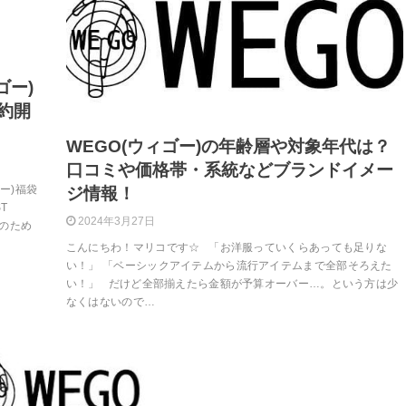
ゴー)
約開
WEGO(ウィゴー)の年齢層や対象年代は？
口コミや価格帯・系統などブランドイメー
ゴー)福袋
ジ情報！
T
2024年3月27日
考のため
こんにちわ！マリコです☆ 「お洋服っていくらあっても足りな
い！」 「ベーシックアイテムから流行アイテムまで全部そろえた
い！」 だけど全部揃えたら金額が予算オーバー…。という方は少
なくはないので…