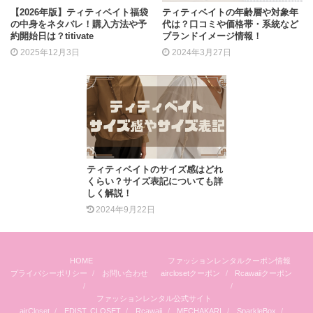
【2026年版】ティティベイト福袋
ティティベイトの年齢層や対象年
の中身をネタバレ！購入方法や予
代は？口コミや価格帯・系統など
約開始日は？titivate
ブランドイメージ情報！
2025年12月3日
2024年3月27日
ティティベイトのサイズ感はどれ
くらい？サイズ表記についても詳
しく解説！
2024年9月22日
HOME
ファッションレンタルクーポン情報
プライバシーポリシー
お問い合わせ
airclosetクーポン
Rcawaiiクーポン
ファッションレンタル公式サイト
airCloset
EDIST. CLOSET
Rcawaii
MECHAKARI
SparkleBox