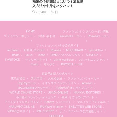
福袋の予約開始日はいつ？通販購
入方法や中身をネタバレ！
2024年11月7日
HOME
ファッションレンタルクーポン情報
プライバシーポリシー
お問い合わせ
airclosetクーポン
Rcawaiiクーポン
ファッションレンタル公式サイト
airCloset
EDIST. CLOSET
Rcawaii
MECHAKARI
SparkleBox
Brista
Laxus
leeap
DMMいろいろレンタル
SUSTINA
KARITOKE
サマリーポケット
prime wardrobe
おしゃれコンシャス
Cariru
着ルダケ
BUYSELL HUNT
福袋予約購入公式サイト
東急百貨店
楽天市場
大丸松坂屋
ファッションウォーカー
PayPayモール
イオンスタイルオンライン
Amazon
MAGASEEK(マガシーク)
三越伊勢丹オンラインストア
WORLD ONLINE STORE
USAGI ONLINE
HANKYU E-STORES
小田急オンラインショッピング
西武･そごうのe.デパート
フジイダイマルオンライン
Honeys（ハニーズ）
マルイウェブチャネル
NARUMIYA ONLINE
RUNWAY channel
SHEL’TTER WEB STORE
WEGO公式サイト
PAL CLOSET
ナノ・ユニバース公式通販サイト
SHOPLIST