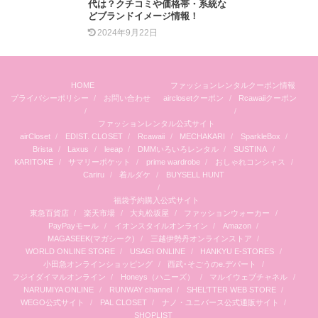
代は？クチコミや価格帯・系統な
どブランドイメージ情報！
2024年9月22日
HOME
ファッションレンタルクーポン情報
プライバシーポリシー
お問い合わせ
airclosetクーポン
Rcawaiiクーポン
ファッションレンタル公式サイト
airCloset
EDIST. CLOSET
Rcawaii
MECHAKARI
SparkleBox
Brista
Laxus
leeap
DMMいろいろレンタル
SUSTINA
KARITOKE
サマリーポケット
prime wardrobe
おしゃれコンシャス
Cariru
着ルダケ
BUYSELL HUNT
福袋予約購入公式サイト
東急百貨店
楽天市場
大丸松坂屋
ファッションウォーカー
PayPayモール
イオンスタイルオンライン
Amazon
MAGASEEK(マガシーク)
三越伊勢丹オンラインストア
WORLD ONLINE STORE
USAGI ONLINE
HANKYU E-STORES
小田急オンラインショッピング
西武･そごうのe.デパート
フジイダイマルオンライン
Honeys（ハニーズ）
マルイウェブチャネル
NARUMIYA ONLINE
RUNWAY channel
SHEL’TTER WEB STORE
WEGO公式サイト
PAL CLOSET
ナノ・ユニバース公式通販サイト
SHOPLIST