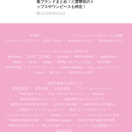
装ブランドまとめ！三雲華役のト
ップスやワンピースも特定！
2022年8月10日
HOME
ファッションレンタルクーポン情報
プライバシーポリシー
お問い合わせ
airclosetクーポン
Rcawaiiクーポン
ファッションレンタル公式サイト
airCloset
EDIST. CLOSET
Rcawaii
MECHAKARI
SparkleBox
Brista
Laxus
leeap
DMMいろいろレンタル
SUSTINA
KARITOKE
サマリーポケット
prime wardrobe
おしゃれコンシャス
Cariru
着ルダケ
BUYSELL HUNT
福袋予約購入公式サイト
東急百貨店
楽天市場
大丸松坂屋
ファッションウォーカー
PayPayモール
イオンスタイルオンライン
Amazon
MAGASEEK(マガシーク)
三越伊勢丹オンラインストア
WORLD ONLINE STORE
USAGI ONLINE
HANKYU E-STORES
小田急オンラインショッピング
西武･そごうのe.デパート
フジイダイマルオンライン
Honeys（ハニーズ）
マルイウェブチャネル
NARUMIYA ONLINE
RUNWAY channel
SHEL’TTER WEB STORE
WEGO公式サイト
PAL CLOSET
ナノ・ユニバース公式通販サイト
SHOPLIST