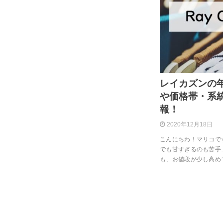
レイカズンの
や価格帯・系
報！
2020年12月18日
こんにちわ！マリコで
でも甘すぎるのも苦手
も、お値段が少し高めで