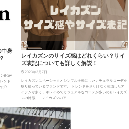
袋の中身
レイカズンのサイズ感はどれくらい？サイ
？
ズ表記についても詳しく解説！
2023年3月7日
ン(Ray
レイカズンはベーシックとシンプルを軸にしたナチュラルコーデを
トレンド
取り扱っているブランドです。 トレンドをさりげなく意識したア
考にR…
イテムが多く、キレイめでカジュアルなコーデが多いのもレイカズ
ンの特徴。 レイカズンのア…