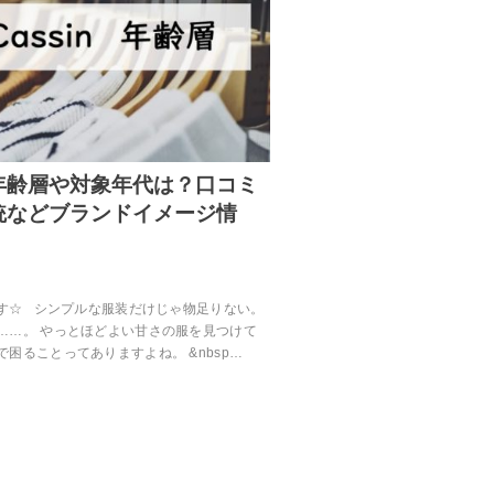
年齢層や対象年代は？口コミ
統などブランドイメージ情
す☆ シンプルな服装だけじゃ物足りない。
……。 やっとほどよい甘さの服を見つけて
困ることってありますよね。 &nbsp…