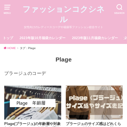
ファッションコクシネ
MENU
SEARCH
ル
女性向けのレディースコーデや福袋等ファッション総合サイト
トップ
2023年版10月福袋カレンダー
2023年版11月福袋カレンダー
HOME
タグ : Plage
Plage
プラージュのコーデ
Plage(プラージュ)の年齢層や対象
プラージュのサイズ感はどれくら