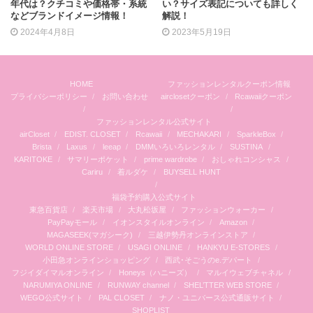
年代は？クチコミや価格帯・系統
い？サイズ表記についても詳しく
などブランドイメージ情報！
解説！
2024年4月8日
2023年5月19日
HOME
ファッションレンタルクーポン情報
プライバシーポリシー
お問い合わせ
airclosetクーポン
Rcawaiiクーポン
ファッションレンタル公式サイト
airCloset
EDIST. CLOSET
Rcawaii
MECHAKARI
SparkleBox
Brista
Laxus
leeap
DMMいろいろレンタル
SUSTINA
KARITOKE
サマリーポケット
prime wardrobe
おしゃれコンシャス
Cariru
着ルダケ
BUYSELL HUNT
福袋予約購入公式サイト
東急百貨店
楽天市場
大丸松坂屋
ファッションウォーカー
PayPayモール
イオンスタイルオンライン
Amazon
MAGASEEK(マガシーク)
三越伊勢丹オンラインストア
WORLD ONLINE STORE
USAGI ONLINE
HANKYU E-STORES
小田急オンラインショッピング
西武･そごうのe.デパート
フジイダイマルオンライン
Honeys（ハニーズ）
マルイウェブチャネル
NARUMIYA ONLINE
RUNWAY channel
SHEL’TTER WEB STORE
WEGO公式サイト
PAL CLOSET
ナノ・ユニバース公式通販サイト
SHOPLIST