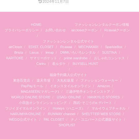
2024年11月7日
HOME
ファッションレンタルクーポン情報
プライバシーポリシー
お問い合わせ
airclosetクーポン
Rcawaiiクーポン
ファッションレンタル公式サイト
airCloset
EDIST. CLOSET
Rcawaii
MECHAKARI
SparkleBox
Brista
Laxus
leeap
DMMいろいろレンタル
SUSTINA
KARITOKE
サマリーポケット
prime wardrobe
おしゃれコンシャス
Cariru
着ルダケ
BUYSELL HUNT
福袋予約購入公式サイト
東急百貨店
楽天市場
大丸松坂屋
ファッションウォーカー
PayPayモール
イオンスタイルオンライン
Amazon
MAGASEEK(マガシーク)
三越伊勢丹オンラインストア
WORLD ONLINE STORE
USAGI ONLINE
HANKYU E-STORES
小田急オンラインショッピング
西武･そごうのe.デパート
フジイダイマルオンライン
Honeys（ハニーズ）
マルイウェブチャネル
NARUMIYA ONLINE
RUNWAY channel
SHEL’TTER WEB STORE
WEGO公式サイト
PAL CLOSET
ナノ・ユニバース公式通販サイト
SHOPLIST