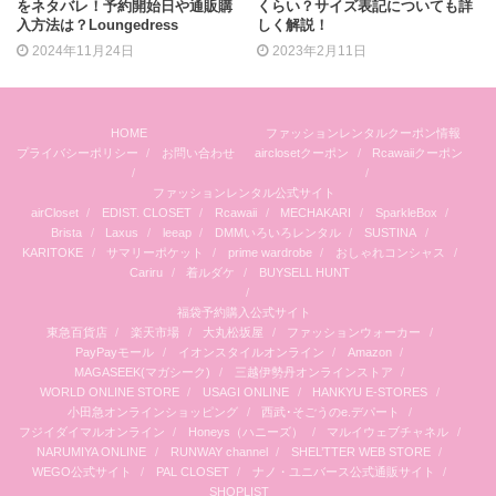
をネタバレ！予約開始日や通販購
くらい？サイズ表記についても詳
入方法は？Loungedress
しく解説！
2024年11月24日
2023年2月11日
HOME
ファッションレンタルクーポン情報
プライバシーポリシー
お問い合わせ
airclosetクーポン
Rcawaiiクーポン
ファッションレンタル公式サイト
airCloset
EDIST. CLOSET
Rcawaii
MECHAKARI
SparkleBox
Brista
Laxus
leeap
DMMいろいろレンタル
SUSTINA
KARITOKE
サマリーポケット
prime wardrobe
おしゃれコンシャス
Cariru
着ルダケ
BUYSELL HUNT
福袋予約購入公式サイト
東急百貨店
楽天市場
大丸松坂屋
ファッションウォーカー
PayPayモール
イオンスタイルオンライン
Amazon
MAGASEEK(マガシーク)
三越伊勢丹オンラインストア
WORLD ONLINE STORE
USAGI ONLINE
HANKYU E-STORES
小田急オンラインショッピング
西武･そごうのe.デパート
フジイダイマルオンライン
Honeys（ハニーズ）
マルイウェブチャネル
NARUMIYA ONLINE
RUNWAY channel
SHEL’TTER WEB STORE
WEGO公式サイト
PAL CLOSET
ナノ・ユニバース公式通販サイト
SHOPLIST