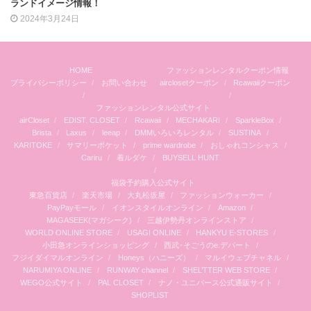
ランドイメージ情報！
2024年3月24日
HOME
ファッションレンタルクーポン情報
プライバシーポリシー
お問い合わせ
airclosetクーポン
Rcawaiiクーポン
ファッションレンタル公式サイト
airCloset
EDIST. CLOSET
Rcawaii
MECHAKARI
SparkleBox
Brista
Laxus
leeap
DMMいろいろレンタル
SUSTINA
KARITOKE
サマリーポケット
prime wardrobe
おしゃれコンシャス
Cariru
着ルダケ
BUYSELL HUNT
福袋予約購入公式サイト
東急百貨店
楽天市場
大丸松坂屋
ファッションウォーカー
PayPayモール
イオンスタイルオンライン
Amazon
MAGASEEK(マガシーク)
三越伊勢丹オンラインストア
WORLD ONLINE STORE
USAGI ONLINE
HANKYU E-STORES
小田急オンラインショッピング
西武･そごうのe.デパート
フジイダイマルオンライン
Honeys（ハニーズ）
マルイウェブチャネル
NARUMIYA ONLINE
RUNWAY channel
SHEL’TTER WEB STORE
WEGO公式サイト
PAL CLOSET
ナノ・ユニバース公式通販サイト
SHOPLIST