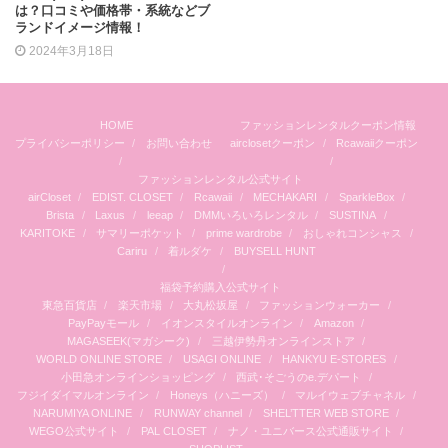
は？口コミや価格帯・系統などブ
ランドイメージ情報！
2024年3月18日
HOME
ファッションレンタルクーポン情報
プライバシーポリシー
お問い合わせ
airclosetクーポン
Rcawaiiクーポン
ファッションレンタル公式サイト
airCloset
EDIST. CLOSET
Rcawaii
MECHAKARI
SparkleBox
Brista
Laxus
leeap
DMMいろいろレンタル
SUSTINA
KARITOKE
サマリーポケット
prime wardrobe
おしゃれコンシャス
Cariru
着ルダケ
BUYSELL HUNT
福袋予約購入公式サイト
東急百貨店
楽天市場
大丸松坂屋
ファッションウォーカー
PayPayモール
イオンスタイルオンライン
Amazon
MAGASEEK(マガシーク)
三越伊勢丹オンラインストア
WORLD ONLINE STORE
USAGI ONLINE
HANKYU E-STORES
小田急オンラインショッピング
西武･そごうのe.デパート
フジイダイマルオンライン
Honeys（ハニーズ）
マルイウェブチャネル
NARUMIYA ONLINE
RUNWAY channel
SHEL’TTER WEB STORE
WEGO公式サイト
PAL CLOSET
ナノ・ユニバース公式通販サイト