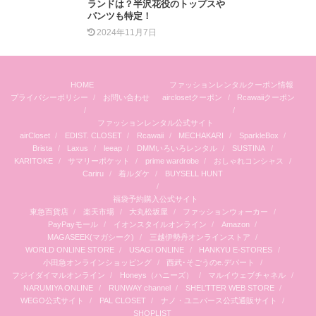
ランドは？半沢花役のトップスや
パンツも特定！
2024年11月7日
HOME
ファッションレンタルクーポン情報
プライバシーポリシー
お問い合わせ
airclosetクーポン
Rcawaiiクーポン
ファッションレンタル公式サイト
airCloset
EDIST. CLOSET
Rcawaii
MECHAKARI
SparkleBox
Brista
Laxus
leeap
DMMいろいろレンタル
SUSTINA
KARITOKE
サマリーポケット
prime wardrobe
おしゃれコンシャス
Cariru
着ルダケ
BUYSELL HUNT
福袋予約購入公式サイト
東急百貨店
楽天市場
大丸松坂屋
ファッションウォーカー
PayPayモール
イオンスタイルオンライン
Amazon
MAGASEEK(マガシーク)
三越伊勢丹オンラインストア
WORLD ONLINE STORE
USAGI ONLINE
HANKYU E-STORES
小田急オンラインショッピング
西武･そごうのe.デパート
フジイダイマルオンライン
Honeys（ハニーズ）
マルイウェブチャネル
NARUMIYA ONLINE
RUNWAY channel
SHEL’TTER WEB STORE
WEGO公式サイト
PAL CLOSET
ナノ・ユニバース公式通販サイト
SHOPLIST