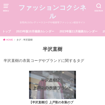
ファッションコクシネ
MENU
SEARCH
ル
女性向けのレディースコーデや福袋等ファッション総合サイト
トップ
2023年版10月福袋カレンダー
2023年版11月福袋カレンダー
HOME
タグ : 半沢直樹
半沢直樹
半沢直樹の衣装コーデやブランドに関するタグ
【半沢直樹2】上戸彩の衣装のブ