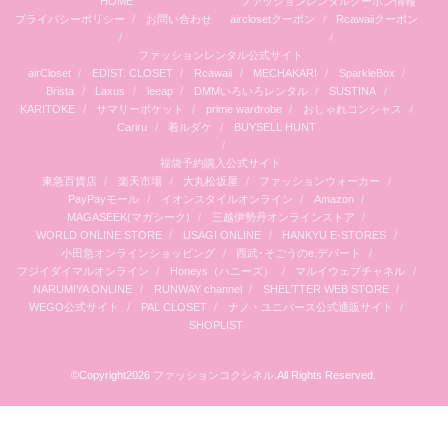
HOME
ファッションレンタルクーポン情報
プライバシーポリシー
お問い合わせ
airclosetクーポン
Rcawaiiクーポン
ファッションレンタル公式サイト
airCloset
EDIST. CLOSET
Rcawaii
MECHAKARI
SparkleBox
Brista
Laxus
leeap
DMMいろいろレンタル
SUSTINA
KARITOKE
サマリーポケット
prime wardrobe
おしゃれコンシャス
Cariru
着ルダケ
BUYSELL HUNT
福袋予約購入公式サイト
東急百貨店
楽天市場
大丸松坂屋
ファッションウォーカー
PayPayモール
イオンスタイルオンライン
Amazon
MAGASEEK(マガシーク)
三越伊勢丹オンラインストア
WORLD ONLINE STORE
USAGI ONLINE
HANKYU E-STORES
小田急オンラインショッピング
西武･そごうのe.デパート
フジイダイマルオンライン
Honeys（ハニーズ）
マルイウェブチャネル
NARUMIYA ONLINE
RUNWAY channel
SHEL’TTER WEB STORE
WEGO公式サイト
PAL CLOSET
ナノ・ユニバース公式通販サイト
SHOPLIST
©Copyright2026
ファッションコクシネル
.All Rights Reserved.