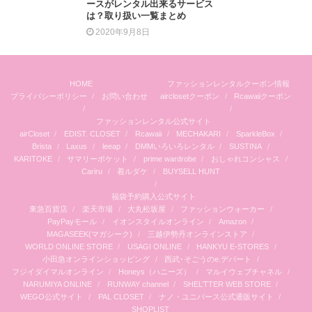
ースがレンタル出来るサービス
は？取り扱い一覧まとめ
2020年9月8日
HOME
ファッションレンタルクーポン情報
プライバシーポリシー
お問い合わせ
airclosetクーポン
Rcawaiiクーポン
ファッションレンタル公式サイト
airCloset
EDIST. CLOSET
Rcawaii
MECHAKARI
SparkleBox
Brista
Laxus
leeap
DMMいろいろレンタル
SUSTINA
KARITOKE
サマリーポケット
prime wardrobe
おしゃれコンシャス
Cariru
着ルダケ
BUYSELL HUNT
福袋予約購入公式サイト
東急百貨店
楽天市場
大丸松坂屋
ファッションウォーカー
PayPayモール
イオンスタイルオンライン
Amazon
MAGASEEK(マガシーク)
三越伊勢丹オンラインストア
WORLD ONLINE STORE
USAGI ONLINE
HANKYU E-STORES
小田急オンラインショッピング
西武･そごうのe.デパート
フジイダイマルオンライン
Honeys（ハニーズ）
マルイウェブチャネル
NARUMIYA ONLINE
RUNWAY channel
SHEL’TTER WEB STORE
WEGO公式サイト
PAL CLOSET
ナノ・ユニバース公式通販サイト
SHOPLIST