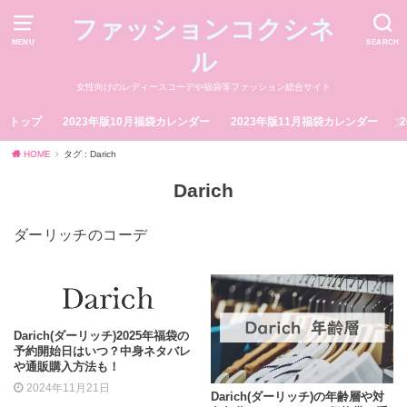
ファッションコクシネ
MENU
SEARCH
ル
女性向けのレディースコーデや福袋等ファッション総合サイト
トップ
2023年版10月福袋カレンダー
2023年版11月福袋カレンダー
HOME
タグ : Darich
Darich
ダーリッチのコーデ
Darich(ダーリッチ)2025年福袋の
予約開始日はいつ？中身ネタバレ
や通販購入方法も！
2024年11月21日
Darich(ダーリッチ)の年齢層や対