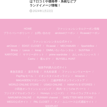
は？口コミや価格帯・系統などブ
ランドイメージ情報！
2024年1月22日
HOME
ファッションレンタルクーポン情報
プライバシーポリシー
お問い合わせ
airclosetクーポン
Rcawaiiクーポン
ファッションレンタル公式サイト
airCloset
EDIST. CLOSET
Rcawaii
MECHAKARI
SparkleBox
Brista
Laxus
leeap
DMMいろいろレンタル
SUSTINA
KARITOKE
サマリーポケット
prime wardrobe
おしゃれコンシャス
Cariru
着ルダケ
BUYSELL HUNT
福袋予約購入公式サイト
東急百貨店
楽天市場
大丸松坂屋
ファッションウォーカー
PayPayモール
イオンスタイルオンライン
Amazon
MAGASEEK(マガシーク)
三越伊勢丹オンラインストア
WORLD ONLINE STORE
USAGI ONLINE
HANKYU E-STORES
小田急オンラインショッピング
西武･そごうのe.デパート
フジイダイマルオンライン
Honeys（ハニーズ）
マルイウェブチャネル
NARUMIYA ONLINE
RUNWAY channel
SHEL’TTER WEB STORE
WEGO公式サイト
PAL CLOSET
ナノ・ユニバース公式通販サイト
SHOPLIST