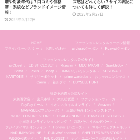
層や対象年代は？口コミや価格
ズ感はどれくらい？サイズ表記に
帯・系統などブランドイメージ情
ついても詳しく解説！
報！
2023年2月27日
2024年9月22日
HOME
ファッションレンタルクーポン情報
プライバシーポリシー
お問い合わせ
airclosetクーポン
Rcawaiiクーポン
ファッションレンタル公式サイト
airCloset
EDIST. CLOSET
Rcawaii
MECHAKARI
SparkleBox
Brista
Laxus
leeap
DMMいろいろレンタル
SUSTINA
KARITOKE
サマリーポケット
prime wardrobe
おしゃれコンシャス
Cariru
着ルダケ
BUYSELL HUNT
福袋予約購入公式サイト
東急百貨店
楽天市場
大丸松坂屋
ファッションウォーカー
PayPayモール
イオンスタイルオンライン
Amazon
MAGASEEK(マガシーク)
三越伊勢丹オンラインストア
WORLD ONLINE STORE
USAGI ONLINE
HANKYU E-STORES
小田急オンラインショッピング
西武･そごうのe.デパート
フジイダイマルオンライン
Honeys（ハニーズ）
マルイウェブチャネル
NARUMIYA ONLINE
RUNWAY channel
SHEL’TTER WEB STORE
WEGO公式サイト
PAL CLOSET
ナノ・ユニバース公式通販サイト