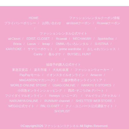
HOME
ファッションレンタルクーポン情報
プライバシーポリシー
お問い合わせ
airclosetクーポン
Rcawaiiクーポン
ファッションレンタル公式サイト
airCloset
EDIST. CLOSET
Rcawaii
MECHAKARI
SparkleBox
Brista
Laxus
leeap
DMMいろいろレンタル
SUSTINA
KARITOKE
サマリーポケット
prime wardrobe
おしゃれコンシャス
Cariru
着ルダケ
BUYSELL HUNT
福袋予約購入公式サイト
東急百貨店
楽天市場
大丸松坂屋
ファッションウォーカー
PayPayモール
イオンスタイルオンライン
Amazon
MAGASEEK(マガシーク)
三越伊勢丹オンラインストア
WORLD ONLINE STORE
USAGI ONLINE
HANKYU E-STORES
小田急オンラインショッピング
西武･そごうのe.デパート
フジイダイマルオンライン
Honeys（ハニーズ）
マルイウェブチャネル
NARUMIYA ONLINE
RUNWAY channel
SHEL’TTER WEB STORE
WEGO公式サイト
PAL CLOSET
ナノ・ユニバース公式通販サイト
SHOPLIST
©Copyright2026
ファッションコクシネル
.All Rights Reserved.