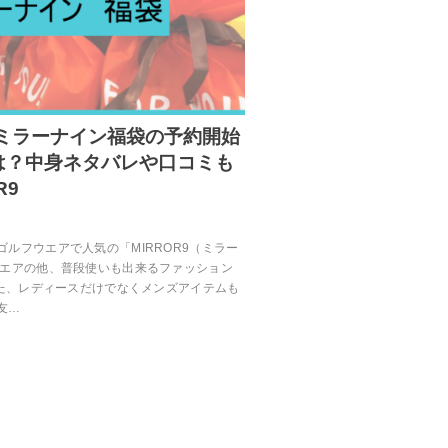
】ミラーナイン福袋の予約開始
は？中身ネタバレや口コミも
R9
ルフウエアで人気の「MIRROR9（ミラー
ウエアの他、普段使いも出来るファッション
た、レディースだけでなくメンズアイテムも
友…