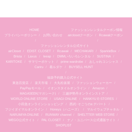
HOME
ファッションレンタルクーポン情報
プライバシーポリシー
お問い合わせ
airclosetクーポン
Rcawaiiクーポン
ファッションレンタル公式サイト
airCloset
EDIST. CLOSET
Rcawaii
MECHAKARI
SparkleBox
Brista
Laxus
leeap
DMMいろいろレンタル
SUSTINA
KARITOKE
サマリーポケット
prime wardrobe
おしゃれコンシャス
Cariru
着ルダケ
BUYSELL HUNT
福袋予約購入公式サイト
東急百貨店
楽天市場
大丸松坂屋
ファッションウォーカー
PayPayモール
イオンスタイルオンライン
Amazon
MAGASEEK(マガシーク)
三越伊勢丹オンラインストア
WORLD ONLINE STORE
USAGI ONLINE
HANKYU E-STORES
小田急オンラインショッピング
西武･そごうのe.デパート
フジイダイマルオンライン
Honeys（ハニーズ）
マルイウェブチャネル
NARUMIYA ONLINE
RUNWAY channel
SHEL’TTER WEB STORE
WEGO公式サイト
PAL CLOSET
ナノ・ユニバース公式通販サイト
SHOPLIST